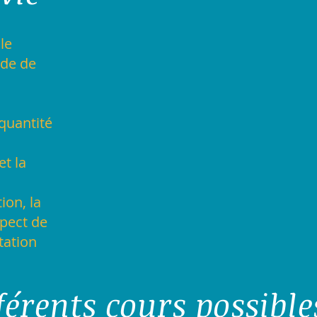
le
 de de
 quantité
et la
ion, la
pect de
ptation
férents cours possible