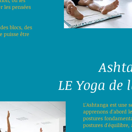
tion, ou les
er les pensées
des blocs, des
e puisse être
Asht
LE Yoga de l
L'Ashtanga est une s
apprenons d'abord les
postures fondamenta
postures d'équilibre, 