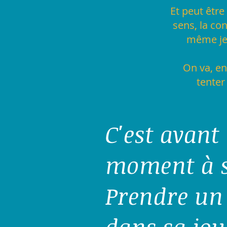
Et peut être
sens, la co
même je n
On va, en
tenter
C'est avant
moment à s
Prendre un
dans sa jou