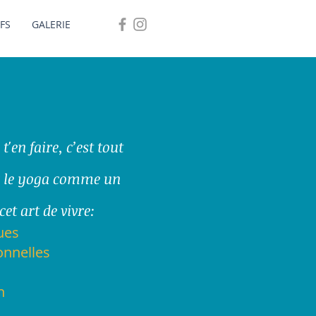
IFS
GALERIE
'en faire, c’est tout
er le yoga comme un
et art de vivre:
ues
onnelles
n