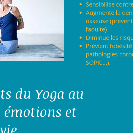
Sensibilise contr
Augmente la dens
osseuse (prévent
l’adulte)
Diminue les risqu
Prévient l’obésité
pathologies chron
SOPK….).
its du Yoga au
 émotions et
vie